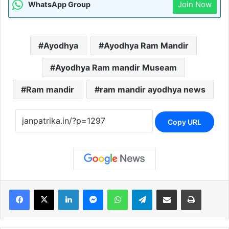
Join Now
WhatsApp Group
Ayodhya
Ayodhya Ram Mandir
Ayodhya Ram mandir Museam
Ram mandir
ram mandir ayodhya news
Copy URL
Facebook
X
LinkedIn
Messenger
WhatsApp
Telegram
Share via Email
Print