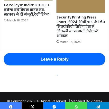
© Copyright 2026, All Rights Reserved | Managed By
Vinayak
Digital
Home
About
Team