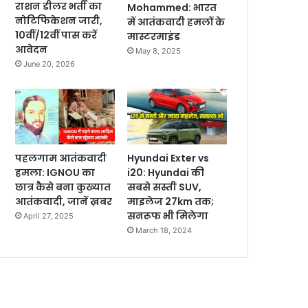
राशन डीलर भर्ती का
Mohammed: भारत
नोटिफिकेशन जारी,
में आतंकवादी हमलों के
10वीं/12वीं पास करें
मास्टरमाइंड
आवेदन
May 8, 2025
June 20, 2026
पहलगाम आतंकवादी
Hyundai Exter vs
हमला: IGNOU का
i20: Hyundai की
छात्र कैसे बना कुख्यात
सबसे सस्ती SUV,
आतंकवादी, जानें ख़बर
माइलेज 27km तक;
सनरूफ भी मिलेगा
April 27, 2025
March 18, 2024