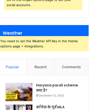
social accounts.
Weather
You need to set the Weather API Key in the theme
options page > Integrations.
Popular
Recent
Comments
Haryana parali scheme
क्या हैं?
December 13, 2023
काँग्रेस के पूर्व MLA