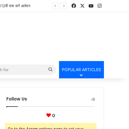
Facebook
X
YouTube
Instagram
Search
POPULAR ARTICLES
for
Follow Us
0
Go to the Arqam options page to set your