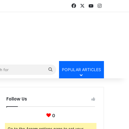
Facebook
X
YouTube
Instagram
Search
POPULAR ARTICLES
for
Follow Us
0
Go to the Arqam options page to set your