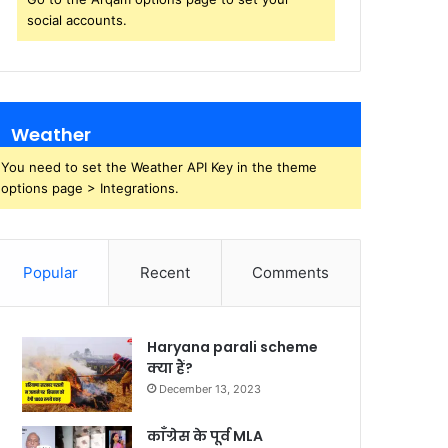
social accounts.
Weather
You need to set the Weather API Key in the theme
options page > Integrations.
Popular
Recent
Comments
Haryana parali scheme
क्या हैं?
December 13, 2023
काँग्रेस के पूर्व MLA