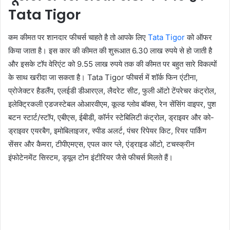
Tata Tigor
कम कीमत पर शानदार फीचर्स चाहते है तो आपके लिए
Tata Tigor
को ऑफर
किया जाता है। इस कार की कीमत की शुरूआत 6.30 लाख रुपये से हो जाती है
और इसके टॉप वेरिएंट को 9.55 लाख रुपये तक की कीमत पर बहुत सारे विकल्‍पों
के साथ खरीदा जा सकता है। Tata Tigor फीचर्स में शॉर्क फिन एंटीना,
प्रोजेक्‍टर हैडलैंप, एलईडी डीआरएल, लैदरेट सीट, फुली ऑटो टेंपरेचर कंट्रोल,
इलेक्ट्रिकली एडजस्‍टेबल ओआरवीएम, कूल्‍ड ग्‍लोव बॉक्‍स, रेन सेंसिंग वाइपर, पुश
बटन स्‍टार्ट/स्‍टॉप, एबीएस, ईबीडी, कॉर्नर स्‍टेबिलिटी कंट्रोल, ड्राइवर और को-
ड्राइवर एयरबैग, इमोबिलाइजर, स्‍पीड अलर्ट, पंचर रिपेयर किट, रियर पार्किंग
सेंसर और कैमरा, टीपीएमएस, एपल कार प्‍ले, एंड्राइड ऑटो, टचस्‍क्रीन
इंफोटेनमेंट सिस्‍टम, ड्यूल टोन इंटीरियर जैसे फीचर्स मिलते हैं।