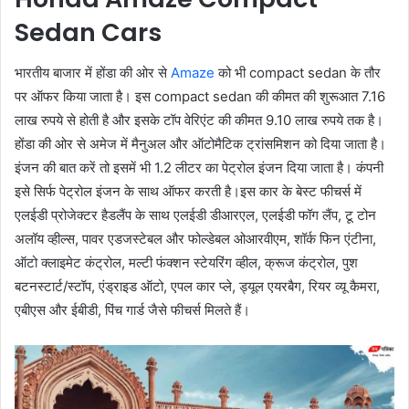
Sedan Cars
भारतीय बाजार में होंडा की ओर से
Amaze
को भी compact sedan के तौर
पर ऑफर किया जाता है। इस compact sedan की कीमत की शुरूआत 7.16
लाख रुपये से होती है और इसके टॉप वेरिएंट की कीमत 9.10 लाख रुपये तक है।
होंडा की ओर से अमेज में मैनुअल और ऑटोमैटिक ट्रांसमिशन को दिया जाता है।
इंजन की बात करें तो इसमें भी 1.2 लीटर का पेट्रोल इंजन दिया जाता है। कंपनी
इसे सिर्फ पेट्रोल इंजन के साथ ऑफर करती है।इस कार के बेस्ट फीचर्स में
एलईडी प्रोजेक्‍टर हैडलैंप के साथ एलईडी डीआरएल, एलईडी फॉग लैंप, टू टोन
अलॉय व्‍हील्‍स, पावर एडजस्‍टेबल और फोल्‍डेबल ओआरवीएम, शॉर्क फिन एंटीना,
ऑटो क्‍लाइमेट कंट्रोल, मल्‍टी फंक्‍शन स्‍टेयरिंग व्‍हील, क्रूज कंट्रोल, पुश
बटनस्‍टार्ट/स्‍टॉप, एंड्राइड ऑटो, एपल कार प्‍ले, ड्यूल एयरबैग, रियर व्‍यू कैमरा,
एबीएस और ईबीडी, पिंच गार्ड जैसे फीचर्स मिलते हैं।