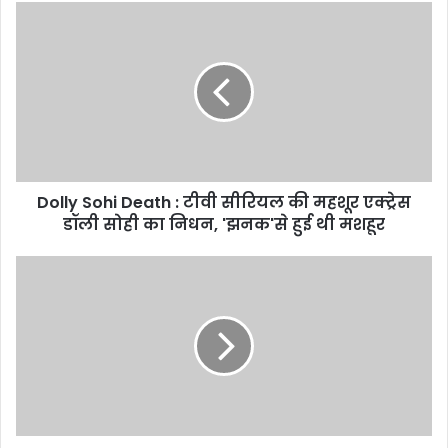
Dolly Sohi Death : टीवी सीरियल की महशूर एक्ट्रेस
डॉली सोही का निधन, 'झनक'से हुई थी मशहूर