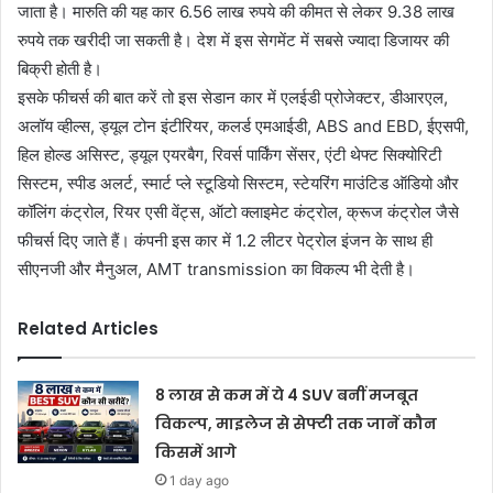
जाता है। मारुति की यह कार 6.56 लाख रुपये की कीमत से लेकर 9.38 लाख
रुपये तक खरीदी जा सकती है। देश में इस सेगमेंट में सबसे ज्‍यादा डिजायर की
बिक्री होती है।
इसके फीचर्स की बात करें तो इस सेडान कार में एलईडी प्रोजेक्‍टर, डीआरएल,
अलॉय व्‍हील्‍स, ड्यूल टोन इंटीरियर, कलर्ड एमआईडी, ABS and EBD, ईएसपी,
हिल होल्‍ड असिस्‍ट, ड्यूल एयरबैग, रिवर्स पार्किंग सेंसर, एंटी थेफ्ट सिक्‍योरिटी
सिस्‍टम, स्‍पीड अलर्ट, स्‍मार्ट प्‍ले स्‍टूडियो सिस्‍टम, स्‍टेयरिंग माउंटिड ऑडियो और
कॉलिंग कंट्रोल, रियर एसी वेंट्स, ऑटो क्‍लाइमेट कंट्रोल, क्रूज कंट्रोल जैसे
फीचर्स दिए जाते हैं। कंपनी इस कार में 1.2 लीटर पेट्रोल इंजन के साथ ही
सीएनजी और मैनुअल, AMT transmission का विकल्‍प भी देती है।
Related Articles
8 लाख से कम में ये 4 SUV बनीं मजबूत
विकल्प, माइलेज से सेफ्टी तक जानें कौन
किसमें आगे
1 day ago