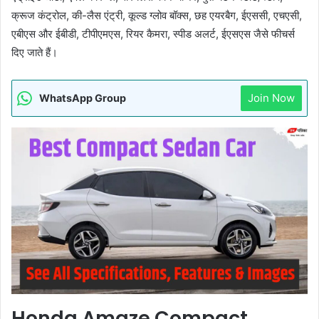
क्रूज कंट्रोल, की-लैस एंट्री, कूल्‍ड ग्‍लोव बॉक्‍स, छह एयरबैग, ईएससी, एचएसी,
एबीएस और ईबीडी, टीपीएमएस, रियर कैमरा, स्‍पीड अलर्ट, ईएसएस जैसे फीचर्स
दिए जाते हैं।
Join Now
WhatsApp Group
Honda Amaze Compact