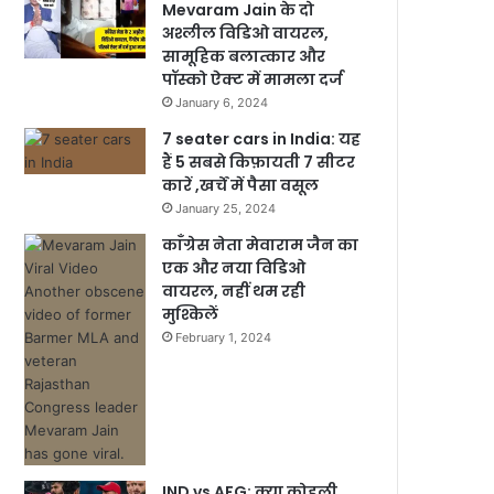
Mevaram Jain के दो
अश्लील विडिओ वायरल,
सामूहिक बलात्कार और
पॉस्को ऐक्ट में मामला दर्ज
January 6, 2024
7 seater cars in India: यह
हैं 5 सबसे किफ़ायती 7 सीटर
कारें ,खर्चें में पैसा वसूल
January 25, 2024
काँग्रेस नेता मेवाराम जैन का
एक और नया विडिओ
वायरल, नहीं थम रही
मुश्किलें
February 1, 2024
IND vs AFG: क्या कोहली