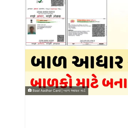
Baal Aadhar Card | બાળ આધાર કાર્ડ