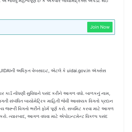
 એ નોંધવું મહત્વપૂર્ણ છે કે એકવાર બાયોમેટ્રિક્સ અપડેટ થઈ
Join Now
IDAIની અધિકૃત વેબસાઇટ, એટલે કે uidai.gov.in ઍક્સેસ
કાર્ડ નોંધણી સુવિધાને પસંદ કરીને આગળ વધો. બાળકનું નામ,
લગતી સંબંધિત બાયોમેટ્રિક માહિતી જેવી આવશ્યક વિગતો પ્રદાન
ય જરૂરી વિગતો ભરીને ફોર્મ પૂર્ણ કરો. સબમિટ કરવા માટે આગળ
ા કરો. ત્યારબાદ, આગળ વધવા માટે એપોઇન્ટમેન્ટ વિકલ્પ પસંદ