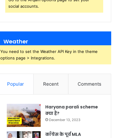
social accounts.
Weather
You need to set the Weather API Key in the theme
options page > Integrations.
Popular
Recent
Comments
Haryana parali scheme
क्या हैं?
December 13, 2023
काँग्रेस के पूर्व MLA