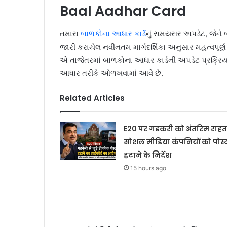
Baal Aadhar Card
તમારા
બાળકોના આધાર કાર્ડ
નું સમયસર અપડેટ, જેને બ
જારી કરાયેલ નવીનતમ માર્ગદર્શિકા અનુસાર મહત્વપૂર
એ તાજેતરમાં બાળકોના આધાર કાર્ડની અપડેટ પ્રક્રિયાન
આધાર તરીકે ઓળખવામાં આવે છે.
Related Articles
E20 पर गडकरी को अंतरिम राहत
सोशल मीडिया कंपनियों को पोस्
हटाने के निर्देश
15 hours ago