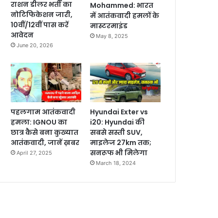
राशन डीलर भर्ती का
Mohammed: भारत
नोटिफिकेशन जारी,
में आतंकवादी हमलों के
10वीं/12वीं पास करें
मास्टरमाइंड
आवेदन
May 8, 2025
June 20, 2026
पहलगाम आतंकवादी
Hyundai Exter vs
हमला: IGNOU का
i20: Hyundai की
छात्र कैसे बना कुख्यात
सबसे सस्ती SUV,
आतंकवादी, जानें ख़बर
माइलेज 27km तक;
सनरूफ भी मिलेगा
April 27, 2025
March 18, 2024