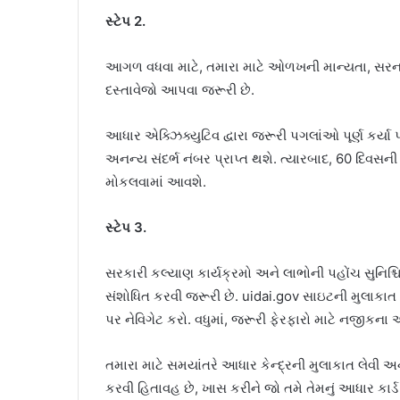
સ્ટેપ 2.
આગળ વધવા માટે, તમારા માટે ઓળખની માન્યતા, સરનામા
દસ્તાવેજો આપવા જરૂરી છે.
આધાર એક્ઝિક્યુટિવ દ્વારા જરૂરી પગલાંઓ પૂર્ણ કર્
અનન્ય સંદર્ભ નંબર પ્રાપ્ત થશે. ત્યારબાદ, 60 દિવસની
મોકલવામાં આવશે.
સ્ટેપ 3.
સરકારી કલ્યાણ કાર્યક્રમો અને લાભોની પહોંચ સુનિશ્ચ
સંશોધિત કરવી જરૂરી છે. uidai.gov સાઇટની મુલાકાત
પર નેવિગેટ કરો. વધુમાં, જરૂરી ફેરફારો માટે નજીકના 
તમારા માટે સમયાંતરે આધાર કેન્દ્રની મુલાકાત લેવી 
કરવી હિતાવહ છે, ખાસ કરીને જો તમે તેમનું આધાર કાર્ડ