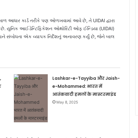
ાળ આધાર કાર્ડ તરીકે પણ ઓળખવામાં આવે છે, તે UIDAI દ્વારા
્ણ છે. યુનિક આઈડેન્ટિફિકેશન ઓથોરિટી ઓફ ઈન્ડિયા (UIDAI)
ે સંબોધતા એક વ્યાપક નિર્દેશનું અનાવરણ કર્યું છે, જેને બાલ
,
Lashkar-e-Tayyiba और Jaish-
ट
e-Mohammed: भारत में
आतंकवादी हमलों के मास्टरमाइंड
May 8, 2025