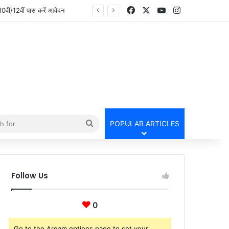
Facebook
X
YouTube
Instagram
ीं/12वीं पास करें आवेदन
Search
POPULAR ARTICLES
for
Follow Us
0
Go to the Arqam options page to set your