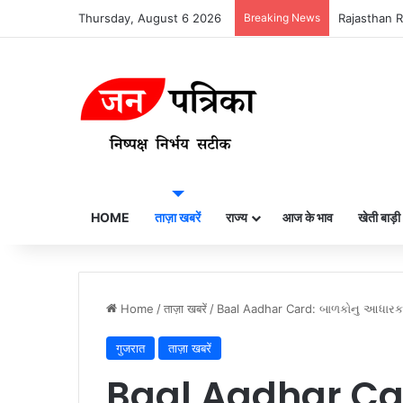
Thursday, August 6 2026
Breaking News
Rajasthan Rat
HOME
ताज़ा खबरें
राज्य
आज के भाव
खेती बाड़ी
Home
/
ताज़ा खबरें
/
Baal Aadhar Card: બાળકોનુ આધારકાર્ડ
गुजरात
ताज़ा खबरें
Baal Aadhar Car