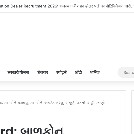
ion Dealer Recruitment 2026: राजस्थान में राशन डीलर भर्ती का नोटिफिकेशन जारी, 10व
सरकारी योजना
रोजगार
स्पोर्ट्स
ऑटो
धार्मिक
 કઇ રીતે કઢાવવુ, કઇ રીતે અપડેટ કરવુ, સંપૂર્ણ વિગતો અહીં જાણો
d: બાળકોનુ