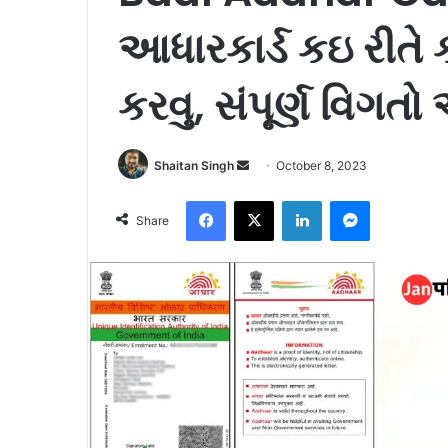
આધારકાર્ડ કઇ રીતે 
કરવુ, સંપૂર્ણ વિગત
Send
Shaitan Singh
October 8, 2023
an
Facebook
X
LinkedIn
Messenger
email
Share