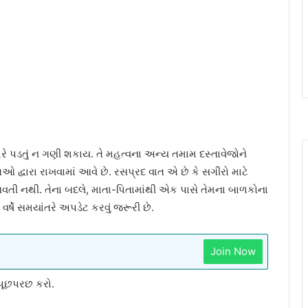
ધારે પડતું ન ગણી શકાય. તે મહત્વના અન્ય તમામ દસ્તાવેજોને
િઓ દ્વારા રાખવામાં આવે છે. રસપ્રદ વાત એ છે કે સગીરો માટે
 આવતી નથી. તેના બદલે, માતા-પિતામાંથી એક પાસે તેમના બાળકોના
વર્ષે સમયાંતરે અપડેટ કરવું જરૂરી છે.
Join Now
 પૂછપરછ કરો.