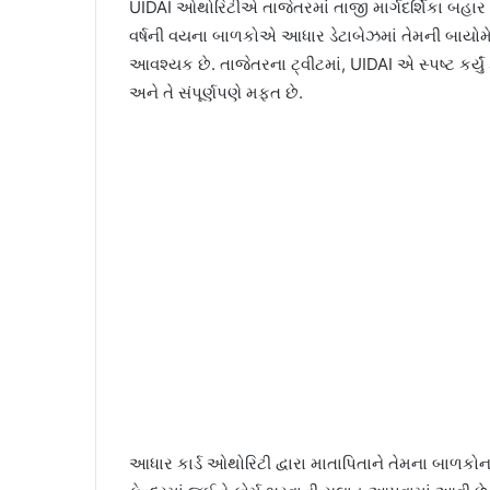
UIDAI ઓથોરિટીએ તાજેતરમાં તાજી માર્ગદર્શિકા બહાર 
વર્ષની વયના બાળકોએ આધાર ડેટાબેઝમાં તેમની બાયોમેટ
આવશ્યક છે. તાજેતરના ટ્વીટમાં, UIDAI એ સ્પષ્ટ કર્યુ
અને તે સંપૂર્ણપણે મફત છે.
આધાર કાર્ડ ઓથોરિટી દ્વારા માતાપિતાને તેમના બાળકો