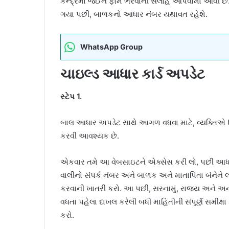
કેન્દ્રમાં જઈને ફોર્મ ભરવાની સલાહ આપવામાં આવી છે.
ગયા પછી, બાળકનો આધાર નંબર યથાવત રહેશે.
WhatsApp Group
ચાઇલ્ડ આધાર કાર્ડ અપડેટ
સ્ટેપ 1.
બાલ આધાર અપડેટ સાથે આગળ વધવા માટે, વ્યક્તિએ U
કરવી આવશ્યક છે.
એકવાર તમે આ વેબસાઇટને એક્સેસ કરી લો, પછી આધાર 
વાલીનો સંપર્ક નંબર અને બાળક અને માતાપિતા બંનેને 
કરવાની ખાતરી કરો. આ પછી, સરનામું, રાજ્ય અને અન્
વધતા પહેલા દાખલ કરેલી બધી માહિતીની સંપૂર્ણ સમીક્ષ
કરો.