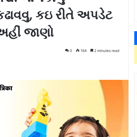
કઢાવવુ, કઇ રીતે અપડેટ
ો અહીં જાણો
0
164
2 minutes read