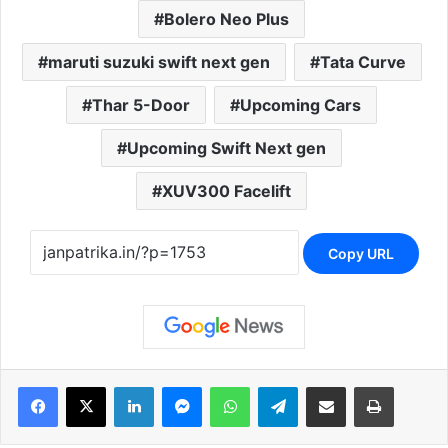
Bolero Neo Plus
maruti suzuki swift next gen
Tata Curve
Thar 5-Door
Upcoming Cars
Upcoming Swift Next gen
XUV300 Facelift
Copy URL
Facebook
X
LinkedIn
Messenger
WhatsApp
Telegram
Share via Email
Print