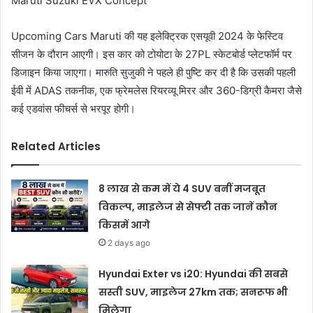
Maruti Suzuki EVX Concept
Upcoming Cars Maruti की यह इलेक्ट्रिक एसयूवी 2024 के फेस्टिव
सीजन के दौरान आएगी। इस कार को टोयोटा के 27PL स्केटबोर्ड प्लेटफॉर्म पर
डिजाइन किया जाएगा। मारुति सुजुकी ने पहले ही पुष्टि कर दी है कि उसकी पहली
ईवी में ADAS तकनीक, एक फ्रेमलेस रियरव्यू मिरर और 360-डिग्री कैमरा जैसे
कई एडवांस फीचर्स से भरपूर होगी।
Related Articles
8 लाख से कम में ये 4 SUV बनीं मजबूत
विकल्प, माइलेज से सेफ्टी तक जानें कौन
किसमें आगे
2 days ago
Hyundai Exter vs i20: Hyundai की सबसे
सस्ती SUV, माइलेज 27km तक; सनरूफ भी
मिलेगा