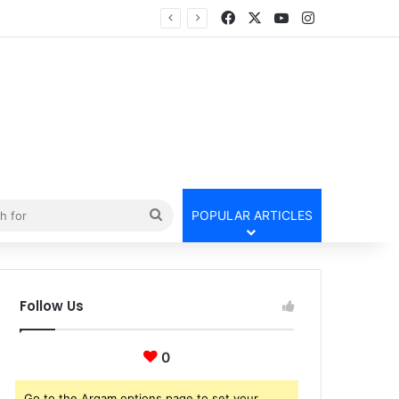
Facebook
X
YouTube
Instagram
Search
POPULAR ARTICLES
for
Follow Us
0
Go to the Arqam options page to set your