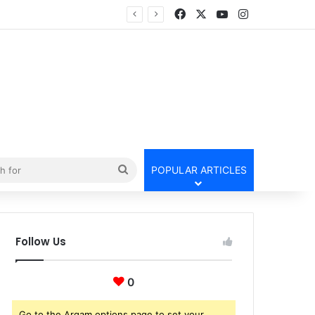
Facebook
X
YouTube
Instagram
Search
POPULAR ARTICLES
for
Follow Us
0
Go to the Arqam options page to set your