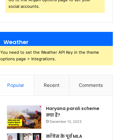
social accounts.
Weather
You need to set the Weather API Key in the theme
options page > Integrations.
Popular
Recent
Comments
Haryana parali scheme
क्या हैं?
December 13, 2023
काँग्रेस के पूर्व MLA