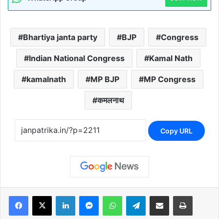
Bhartiya janta party
BJP
Congress
Indian National Congress
Kamal Nath
kamalnath
MP BJP
MP Congress
कमलनाथ
Copy URL
Facebook
X
LinkedIn
Messenger
WhatsApp
Telegram
Share via Email
Print