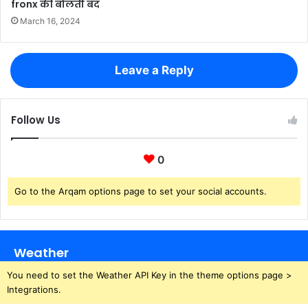
fronx की बोलती बंद
March 16, 2024
Leave a Reply
Follow Us
0
Go to the Arqam options page to set your social accounts.
Weather
You need to set the Weather API Key in the theme options page >
Integrations.