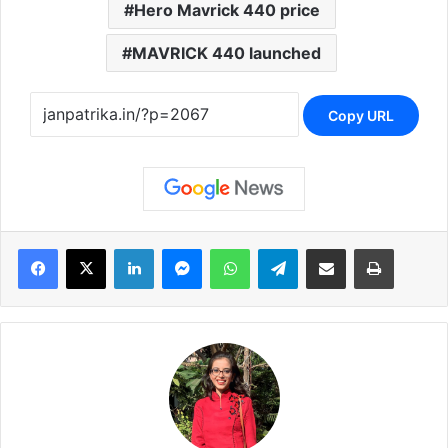
Hero Mavrick 440 price
MAVRICK 440 launched
Copy URL
Facebook
X
LinkedIn
Messenger
WhatsApp
Telegram
Share via Email
Print