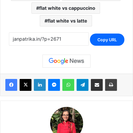
flat white vs cappuccino
flat white vs latte
Copy URL
Facebook
X
LinkedIn
Messenger
WhatsApp
Telegram
Share via Email
Print