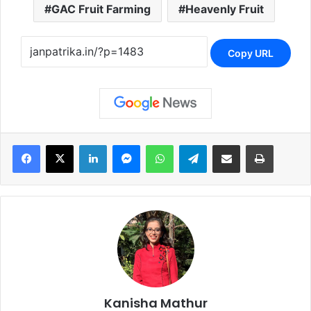
GAC Fruit Farming
Heavenly Fruit
Copy URL
Facebook
X
LinkedIn
Messenger
WhatsApp
Telegram
Share via Email
Print
Kanisha Mathur