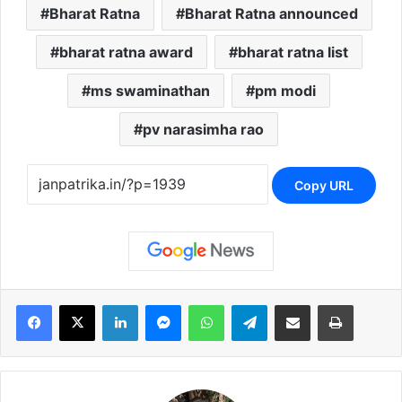
Bharat Ratna
Bharat Ratna announced
bharat ratna award
bharat ratna list
ms swaminathan
pm modi
pv narasimha rao
Copy URL
Facebook
X
LinkedIn
Messenger
WhatsApp
Telegram
Share via Email
Print