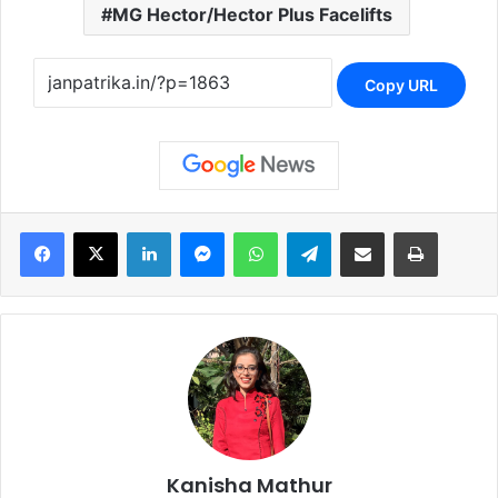
MG Hector/Hector Plus Facelifts
Copy URL
Facebook
X
LinkedIn
Messenger
WhatsApp
Telegram
Share via Email
Print
Kanisha Mathur